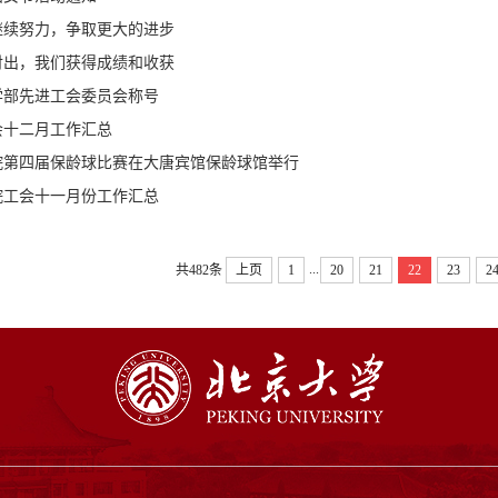
继续努力，争取更大的进步
付出，我们获得成绩和收获
学部先进工会委员会称号
会十二月工作汇总
院第四届保龄球比赛在大唐宾馆保龄球馆举行
院工会十一月份工作汇总
...
共482条
上页
1
20
21
22
23
2