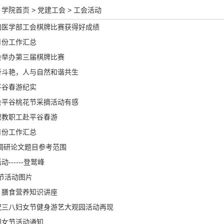
学院首页
>
党建工会
>
工会活动
加医学部工会棋牌比赛获得好成绩
月份工作汇总
会举办第三届棋牌比赛
奇斗艳，人与自然和谐共生
平谷春游纪实
会平谷桃花节采摘活动有感
织教职工赴平谷春游
月份工作汇总
会调研论文题目参考范围
------登鹫峰
8节活动图片
、膳食营养知识讲座
祝三八妇女节健身游艺大观园活动再现
妇女节活动通知