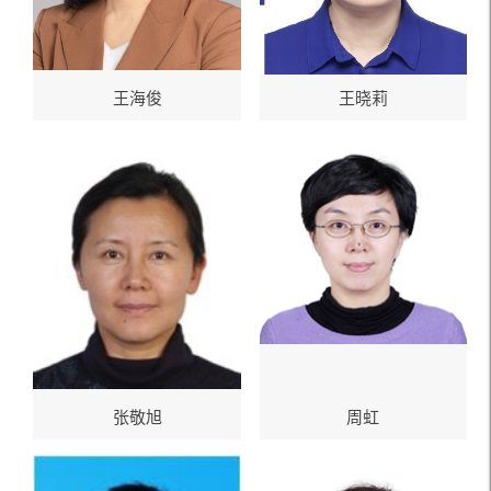
王海俊
王晓莉
张敬旭
周虹