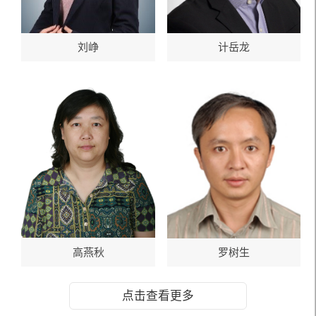
刘峥
计岳龙
高燕秋
罗树生
点击查看更多