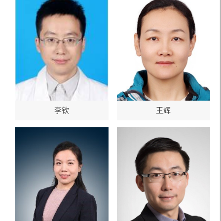
李钦
王辉