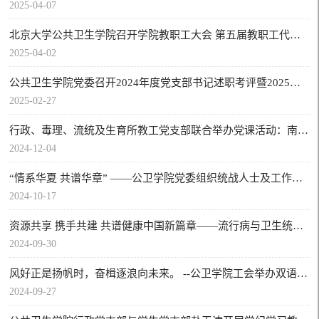
2025-04-07
北京大学公共卫生学院召开学院教职工大会 第五届教职工代表大会第八次会议 第五届工会会员代表大会第八次会议
2025-04-02
公共卫生学院党委召开2024年度党支部书记述职考评暨2025年党建工作部署会
2025-02-27
行政、毒理、流统及生育所教工党支部联合举办党课活动：南海与我国周边安全形势——历史与现状、趋势与展望
2024-12-04
“情系华夏 共谱华章” ——公卫学院党委组织统战人士及工作人员开展 庆祝中华人民共和国成立75周年集体参观活动
2024-10-17
资源共享 携手共建 共谱健康中国新篇章——流行病与卫生统计学系党支部与深圳市疾控中心多支部党建联建圆满举行
2024-09-30
风好正是扬帆时，奋楫逐浪向未来。 --公卫学院工会举办双语系列活动之你的新同事来啦暨学术分享会
2024-09-27