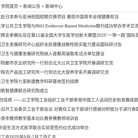
学院首页
>
新闻公告
>
新闻中心
生赴日本参与亚洲校园短期交换项目 展现中国青年全球健康担当
公共卫生学院与BMJ Evidence-Based Medicine期刊成功举办学术交
两支参赛队伍在第11届全国大学生医学创新大赛暨2025“一带一路”国
国卫生发展研究中心组织全民健康战略性购买能力建设国际研讨会
都卫生与健康发展研究院纳入首都高端智库试点单位建设
学院都市农业研究所一行到访北大公共卫生学院开展调研交流
学院农产品加工研究所一行到访北大营养学系开展调研交流
共卫生学院七家新建教学科研基地签约挂牌
州数智健康联合研究院成立
勇创佳绩 ——公卫学院工会组织工会干部参观中国工人运动历史和发展成
会召开工会委员工会干部会议 对离任工会干部进行感谢对积极分子进行表
办青年教师教学基本功比赛参赛教师培训会
生命说生活方式医学联合实验室签约仪式成功举办
工会2025年5月-7月工作汇总