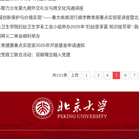
办聚力沙龙第九期外交礼仪与跨文化沟通讲座
域创新保护与价值实现”——重大疾病流行病学教育部重点实验室讲座暨北大
卫生学院妇幼卫生学系工会小组举办2025年“妇幼思享荟 知识绽芳菲”
词释义二审会顺利举办
育健康重点实验室2025年开放基金申请通知
政党政工联合活动：双碳理念融入党建
...
共1511条
上页
1
3
4
5
6
7