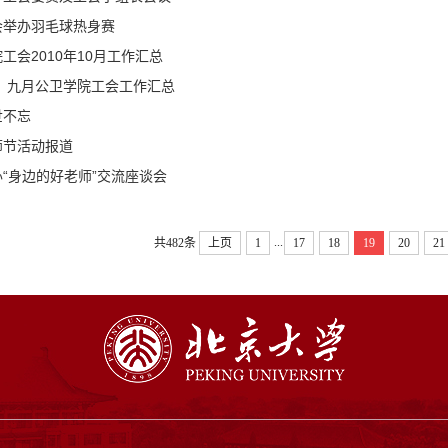
会举办羽毛球热身赛
工会2010年10月工作汇总
月、九月公卫学院工会工作汇总
世不忘
师节活动报道
“身边的好老师”交流座谈会
...
共482条
上页
1
17
18
19
20
21