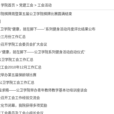
学院首页
>
党建工会
>
工会活动
学院棋牌周暨第五届公卫学院棋牌比赛圆满结束
例
月公卫学院“健康，就在脚下——”系列健身活动月度评比结果公布
会三月份工作汇总
会召开学院工会委员会扩大会议
“健康，就在脚下——公卫学院系列健身活动启动仪式”
月 公卫学院工会工作汇总
工会2010年12月工作汇总
院举办第五届保龄球比赛
1月公卫学院工会工作汇总
精益求精——公卫学院举办青年教师教学基本功培训座谈会
会召开工会工作经验交流会
文化节闭幕，我院获得多项奖励
开工会委员及工会小组长会议