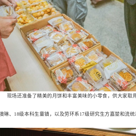
现场还准备了精美的月饼和丰富美味的小零食，供大家取
澳琳、18级本科生童镇，以及劳环系17级研究生方嘉堃和流统