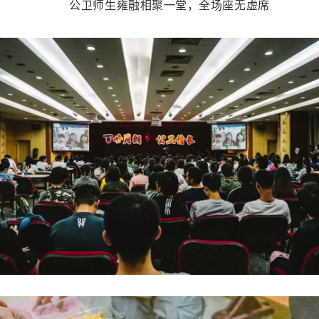
公卫师生雍融相聚一堂，全场座无虚席