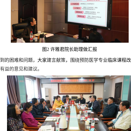
图
2 许雅君院长助理做汇报
到
的困难
和
问题
，
大家
建言献策
，
围绕预防医学专业
临床
课程改
有益的意见和建议。