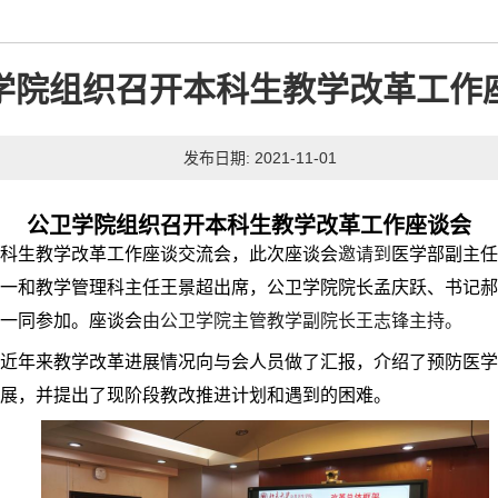
学院组织召开本科生教学改革工作
发布日期: 2021-11-01
公卫学院
组织
召开
本科生
教学改革
工作座谈
会
科生
教学改革
工作座谈交流
会
，
此次座谈会
邀请到
医学部副主任
一和教学管理科主任
王景超
出席，公卫学院院长孟庆跃、书记郝
一同参加。座谈会
由公卫学院主管教学
副院长王志锋
主持。
近年来教学改革进展情况向与会人员做了汇报，介绍了
预防医学
展
，
并提出了现阶段
教改推进计划
和
遇到的困难。