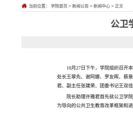
当前位置：
学院首页
>
新闻公告
>
新闻中心
> 正文
公卫
10
月
2
7
日
下午
，学院组织
召开本
处长王翠先、谢阿娜、罗友晖、蔡景
君、副主任张建荣、团委书记王双佳
院长助理许雅君
首先
就公卫学院
为导向的公共卫生教育改革框架和进