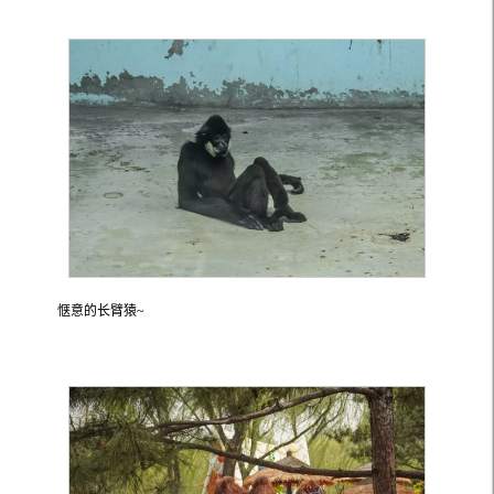
惬意的长臂猿~