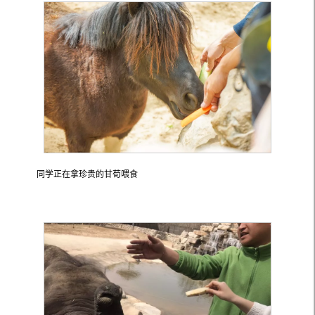
同学正在拿珍贵的甘荀喂食