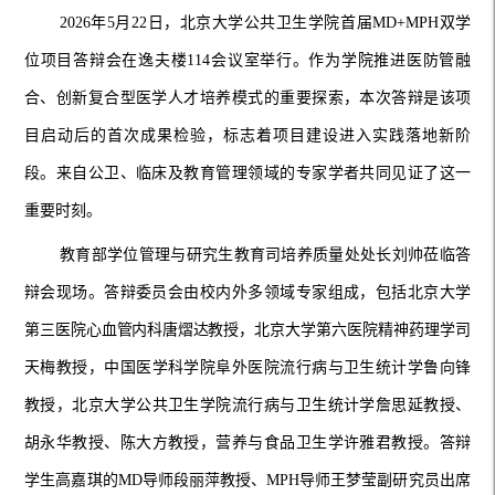
2026年5月22日，北京大学公共卫生学院首届MD+MPH双学
位项目答辩会
在
逸夫楼
114会议室举行。作为学院推进医防
管
融
合、创新复合型医学人才培养模式的重要探索，本次答辩是
该项
目启动后的首次成果检验
，标志着项目建设进入实践落地新阶
段。来自公卫、临床及教育管理领域的专家学者共同见证了这一
重要时刻。
教育部学位管理与研究生教育司培养质量处处长刘帅莅临
答
辩会现场。答辩委员会由校内外多领域专家组成
，
包括北京大学
第三医院
心血管内科唐熠达教授，
北京大学第六医院精神药理学司
天梅教授
，
中国医学科学院阜外医院流行病与卫生统计学鲁向锋
教授
，
北京大学公共卫生学院
流行病与卫生统计学詹思延教授
、
胡永华教授
、
陈大方教授
，营养与食品卫生学许雅君教授
。
答辩
学生高嘉琪
的
MD导师
段丽萍教授
、
MPH导师
王梦莹副研究员出席