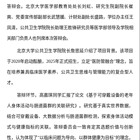
答辩会。北京大学医学部教育处处长刘虹
、
研究生院副院长崔
爽
、
党委宣传部副部长
武慧媛
、计财处副处长盛路，学位办主任王
凤清，公共卫生学院院长助理王胜锋研究员
等医学部领导及学院相
关部门负责人也列席本次答辩会。
北京大学公共卫生学院院长詹思延介绍了项目背景。
该
项目
于
2020年启动酝酿，2025年正式招生，立足“医防
管
融合
”理念，旨
在培养兼具临床医学素养、公共卫生思维与管理能力的复合型人
才。
答辩环节，高嘉琪同学汇报了论文《基于可穿戴设备的老年
人身体活动与肠道菌群的关联研究》。研究
基于
真实世界数据，
结合可穿戴设备、大数据分析与肠道菌群检测，探索身体活动模
式与健康指标的
关联
。答辩委员会一致肯定其选题价值与创新
性，认为体现了
“以临床问题为导向、以群体健康为目标”的理念，