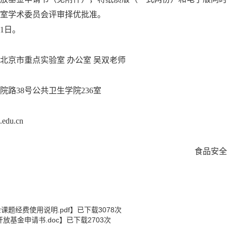
室学术委员会评审择优批准。
31日。
北京市重点实验室
办公室
吴双老师
路38号公共卫生学院236室
du.cn
食品安全
题经费使用说明.pdf
】已下载
3078
次
放基金申请书.doc
】已下载
2703
次