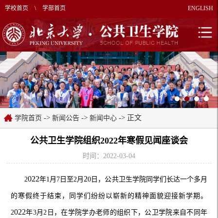
学校首页
\
学部首页
ENGLISH
->
->
-> 正文
学院首页
新闻公告
新闻中心
公共卫生学院组织2022年寒假见闻座谈会
时间：2022-03-04
022
2
2
年
1
月
7
日至
2
月
0
日，公共卫生学院同学们长达一个多月
的寒假终于结束，同学们纷纷以崭新的精神面貌迎接新学期。
022
2
年
3
月
2
日，在学院学办老师的组织下，公卫学院来自不同年