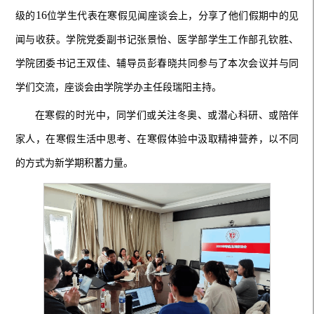
16
级的
位学生代表在寒假见闻座谈会上，分享了他们假期中的见
闻与收获。学院党委副书记
张景怡
、
医学部学生工作部
孔钦胜
、
学院团委书记
王双佳
、辅导员彭春晓共同参与了本次会议并与同
学们交流，座谈会由学院学办主任
段瑞阳
主持。
在寒假的时光中，同学们或关注冬奥、或潜心科研、或陪伴
家人，在寒假生活中思考、在寒假体验中汲取精神营养，以不同
的方式为新学期积蓄力量。