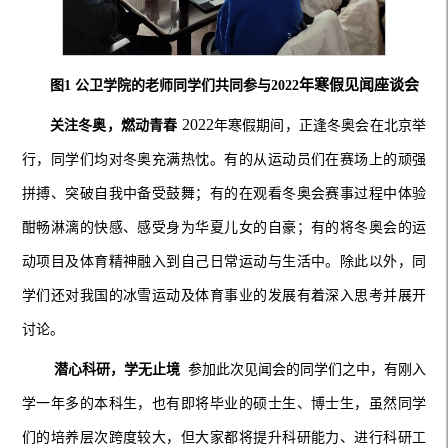
年寒假见闻座谈会
图
1
公卫学院的老师同学们共同参与
2
022
2022
关注冬奥，燃动青春
年寒假期间，正逢冬奥会在北京举
行，同学们均对冬奥充满热忱。有的从运动员们在赛场上的顽强
拼搏、突破自我中备受鼓舞；有的在观看冬奥会赛事过程中体验
酣畅淋漓的快感、感受身为华夏儿女的自豪；有的将冬奥会的运
动项目及体育精神融入到自己日常运动与生活中。除此以外，同
学们还对我国的冰雪运动及体育事业的发展有着深入思考并展开
讨论。
潜心科研，学无止境
参加此次见闻会的同学们之中，有刚入
学一年多的本科生，也有即将毕业的硕士生、博士生，虽然同学
们的培养层次跨度较大，但大家都将提升科研能力、进行科研工