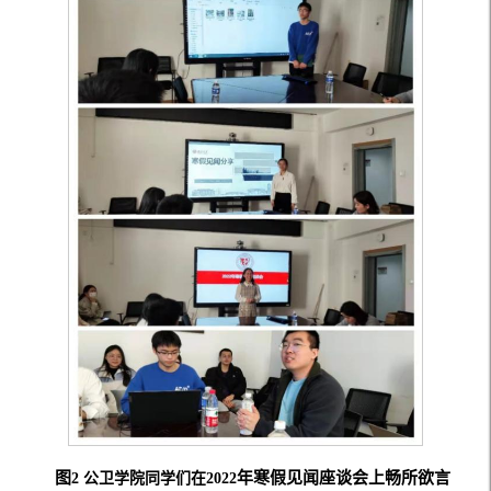
图
年寒假见闻座谈会上畅所欲言
2
公卫学院同学们在
2
022