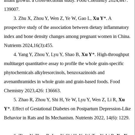
infant growth: a cross-sectional study. Food Chemistry 2024,447:
139007.
3. Zhu X, Zhou Y, Wen Z, Ye W, Gao L,
Xu Y
*. A
prospective study of the association between dietary inflammatory
index and bone density changes among pregnant women in China.
Nutrients 2024,16(3):455.
4. Yang Y, Zhou Y, Lyu Y, Shao B,
Xu Y
*. High-throughput
multitarget quantitative assay to profile the whole grain-specific
phytochemicals alkylresorcinols, benzoxazinoids and
avenanthramides in whole grain and grain-based foods. Food
Chemistry 2023,426: 136663.
5. Zhao R, Zhou Y, Shi H, Ye W, Lyu Y, Wen Z, Li R,
Xu
Y
*. Effect of Gestational Diabetes on Postpartum Depression-Like
Behavior in Rats and Its Mechanism. Nutrients 2022, 14(6): 1229.