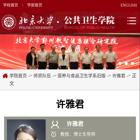
学校首页
\
学部首页
ENGLISH
->
->
->
-> 正
学院首页
师资队伍
营养与食品卫生学系旧版
许雅君
文
许雅君
许雅君
教授、博士生导师