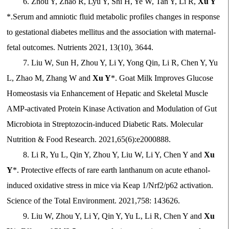
6. Zhou Y, Zhao R, Lyu Y, Shi H, Ye W, Tan Y, Li R,
Xu Y
*.Serum and amniotic fluid metabolic profiles changes in response
to gestational diabetes mellitus and the association with maternal-
fetal outcomes. Nutrients 2021, 13(10), 3644.
7. Liu W, Sun H, Zhou Y, Li Y, Yong Qin, Li R, Chen Y, Yu
L, Zhao M, Zhang W and
Xu Y
*. Goat Milk Improves Glucose
Homeostasis via Enhancement of Hepatic and Skeletal Muscle
AMP-activated Protein Kinase Activation and Modulation of Gut
Microbiota in Streptozocin-induced Diabetic Rats. Molecular
Nutrition & Food Research. 2021,65(6):e2000888.
8. Li R, Yu L, Qin Y, Zhou Y, Liu W, Li Y, Chen Y and
Xu
Y
*. Protective effects of rare earth lanthanum on acute ethanol-
induced oxidative stress in mice via Keap 1/Nrf2/p62 activation.
Science of the Total Environment. 2021,758: 143626.
9. Liu W, Zhou Y, Li Y, Qin Y, Yu L, Li R, Chen Y and
Xu