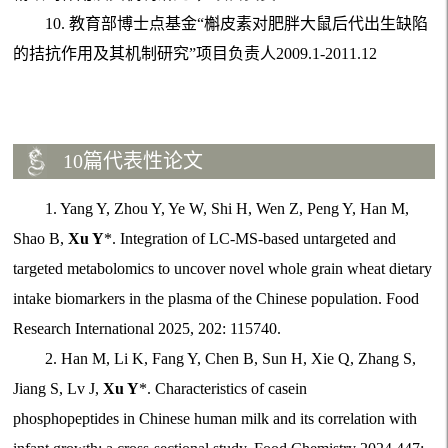
10.
教育部博士点基金“槲皮素对肥胖大鼠后代出生缺陷
的拮抗作用及其机制研究”项目负责人2009.1-2011.12
10篇代表性论文
1. Yang Y, Zhou Y, Ye W, Shi H, Wen Z, Peng Y, Han M,
Shao B,
Xu Y
*. Integration of LC-MS-based untargeted and
targeted metabolomics to uncover novel whole grain wheat dietary
intake biomarkers in the plasma of the Chinese population. Food
Research International 2025, 202: 115740.
2. Han M, Li K, Fang Y, Chen B, Sun H, Xie Q, Zhang S,
Jiang S, Lv J,
Xu Y
*. Characteristics of casein
phosphopeptides in Chinese human milk and its correlation with