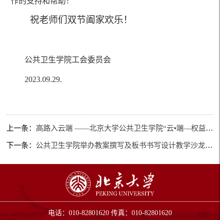
作的支持和帮助！
祝老师们
双节
阖家欢乐！
公共卫生学院工会
委员会
202
3
.
09
.
29
.
上一条：
高路入云端 ——北京大学公共卫生学院“云•端—权益杯”系列活动 之赴延庆开展社会实践
下一条：
公共卫生学院举办教案撰写及板书书写设计教学沙龙暨“云·端”权益杯系列活动
电话：010-82801620 传真：010-82801620