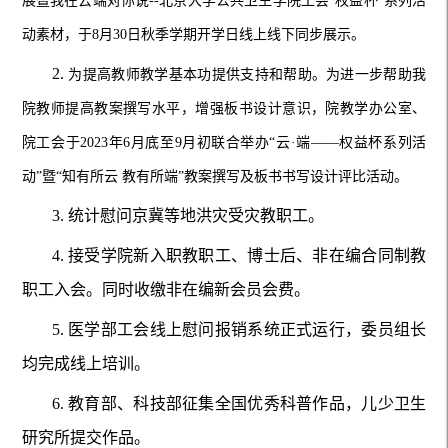
展暨我在云端对你说--北京大学公共卫生学院工会“权益杯”系列活
动素材，于8月30日秋季学期开学日线上线下同步展示。
2.
为提高教师教学基本功提供支持和帮助。为进一步帮助我
院教师提高教案撰写水平，增强板书设计意识，院教学办公室、
院工会于
2023年6月底至9月初联合举办“云·端——权益杯系列活
动”暨“知有所云 教有所端”教案撰写及板书书写设计评比活动。
3.
统计慰问京冀等地洪灾受灾教职工。
4.
接受学院新入职教职工、博士后、非在编合同制教
职工入会。同时收缴非在编新会员会费。
5.
医学部工会线上慰问报销系统正式运行，委员组长
均完成线上培训。
6.
教育部、科技部征集全国优秀科普作品，儿少卫生
研究所提交作品。