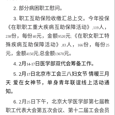
部分病困职工慰问。
2.
职工互助保险收缴汇总上交。今年投保
3.
《在职职工重大疾病互助保障活动》
人，
,119
份，每份
元，金额
元
《在职女职工特
238
40
9520
;
殊疾病互助保障活动》
人，
份，每份
,83
166
25
元，金额
元
总金额
元。
4150
;
13670
2
月
日医学部双代会筹备工作。
4.
14-17
2
月
日
北京市工会三八妇女节 情暖三月
5.
17
天 爱在女神节，单身青年联谊线上活动通
知。
2
月
日下午，北京大学医学部第七届教
6.
25
职工代表大会第五次会议、第十二届工会会员