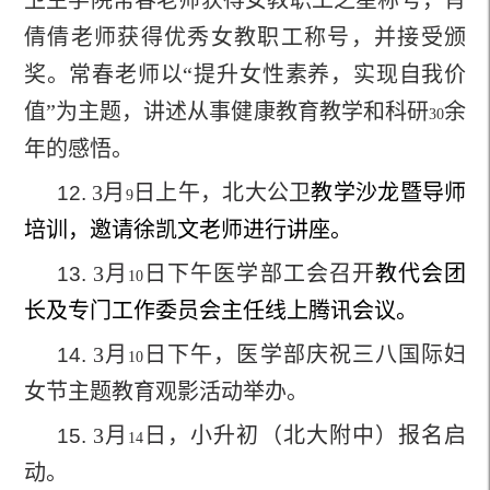
倩倩老师获得优秀女教职工称号，并接受颁
奖。常春老师以“提升女性素养，实现自我价
值”为主题，讲述从事健康教育教学和科研
余
30
年的感悟。
3
月
日上午，北大公卫
教学沙龙暨导师
12.
9
培训，邀请徐凯文老师进行讲座。
3
月
日下午医学部工会召开
教代会团
13.
10
长及专门工作委员会主任线上腾讯会议。
3
月
日下午，医学部庆祝三八国际妇
14.
10
女节主题教育观影活动举办。
3
月
日，小升初（北大附中）报名启
15.
14
动。