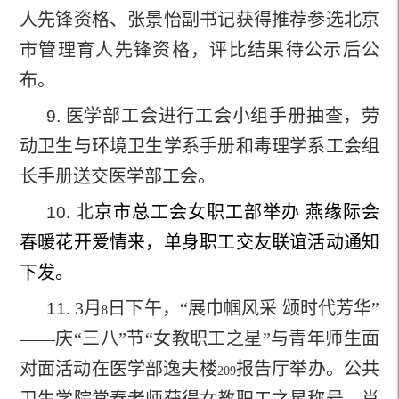
人先锋资格、张景怡副书记获得推荐参选北京
市管理育人先锋资格，评比结果待公示后公
布。
医学部工会进行工会小组手册抽查，劳
9.
动卫生与环境卫生学系手册和毒理学系工会组
长手册送交医学部工会。
北
京市总工会女职工部举办 燕缘际会
10.
春暖花开爱情来，单身职工交友联谊活动通知
下发。
3
月
日下午，“展巾帼风采 颂时代芳华”
11.
8
——庆“三八”节“女教职工之星”与青年师生面
对面活动在医学部逸夫楼
报告厅举办。公共
209
卫生学院常春老师获得女教职工之星称号，肖