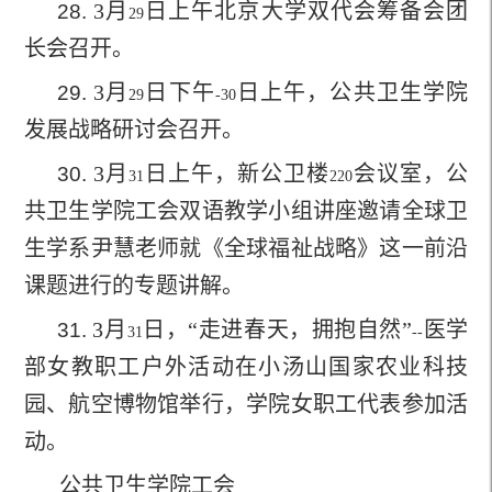
3
月
日上午北京大学双代会筹备会团
28.
29
长会召开。
3
月
日下午
日上午，公共卫生学院
29.
29
-30
发展战略研讨会召开。
3
月
日上午，
新公卫楼
会议室，公
30.
31
220
共卫生学院工会双语教学小组讲座邀请全球卫
生学系尹慧老师就《全球福祉战略》这一前沿
课题进行的专题讲解
。
3
月
日，“走进春天，拥抱自然”
医学
31.
31
--
部女教职工户外活动在小汤山国家农业科技
园、航空博物馆举行，学院女职工代表参加活
动。
公共卫生学院工会