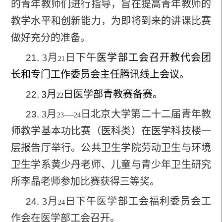
的青年教师们进行指导，旨在提高青年教师的
教学水平和创新能力，为即将到来的讲课比赛
做好充分的准备。
3
月
日下午
医学部工会召开教代会团
21.
21
长和专门工作委员会主任腾讯线上会议。
3
月
日医学部青教赛备赛。
22.
22
3
月
—
日北京大学第二十二届青年教
23.
23
24
师教学基本功比赛（医科类）在医学科技楼一
层报告厅举行。公共卫生学院劳动卫生与环境
卫生学系黄少丹老师、儿童与青少年卫生研究
所李晶老师参加比赛获得三等奖。
3
月
日下午医学部工会福利委员会工
24.
24
作会在医学部工会召开。