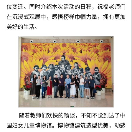
位变迁。
同时介绍本次活动的日程，祝福
老师们
在
沉浸式观展
中，
感悟榜样巾帼力量，
拥有更加
美好的生活。
随着教师们欢快的畅谈，不知不觉到达了
中
国妇女儿童
博物馆。博物馆
建筑造型优美，动感