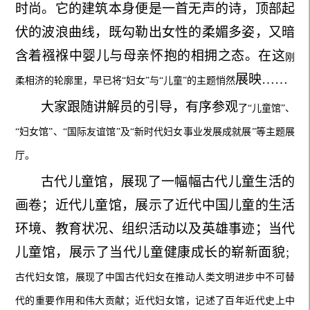
时尚。
它的
建筑本身便是一首无声的诗
，
顶部起
伏的波浪曲线，既勾勒出女性的柔媚多姿，又
暗
含
着襁褓中婴儿与母亲怀抱的相拥之态
。在这
刚
展映
……
柔相济的轮廓里，早已将
“妇女”与“儿童”的主题悄然
大家跟随讲解员的引导，有序参观
了
“儿童馆”、
“妇女馆”、“国际友谊馆”及“新时代妇女事业发展成就展”等主题展
厅。
古代儿童馆，
展现了一幅幅古代儿童生活的
画卷
；近代儿童馆，展示了近代中国儿童的生活
环境、教育状况、组织活动以及英雄事迹；当代
儿童馆
，展示了当代儿童健康成长的崭新面貌
；
古代妇女馆，展现了中国古代妇女在推动人类文明进步中不可替
代的重要作用和伟大贡献；近代妇女馆，记述了百年近代史上中