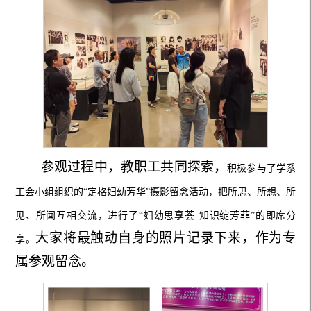
参观过程中，
教职工共同探索，
积极参与了学系
工会小组组织的
“定格妇幼芳华”摄影留念活动，
把所思、所想、所
见、所闻互相交流，进行了
“
妇幼思享荟
知识绽芳菲
”的
即席分
大家将
最触动自身
的
照片
记录下来，
作
为
专
享
。
属参观留念
。