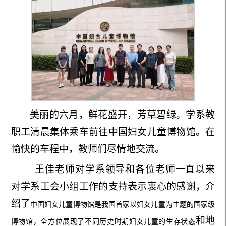
美丽的
六月
，
鲜花盛开，芳草碧绿
。
学系教
职工清晨集体乘车前往
中国妇女儿童博物馆
。
在
愉快的车程中，教师们尽情地交流。
王佳老师
对
学系
领导
和各位老师一直以来
对学系工会小组工作的支持表示衷心的感谢，介
绍了
中国妇女儿童
博物馆是我国首家以妇女儿童为主题的国家级
和
地
博物馆，全方位展现了不同历史时期妇女儿童的生存状态