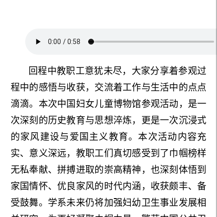
回程中教职工意犹未尽，大家
分享着参观过
程中的感悟与收获，交流着工作与生活中的
点点
滴滴
。
本次中国妇女儿童博物馆
参观活动，
是一
次
深刻的历史教育与思想淬炼，更是一次沉浸式
的家风建设与爱国主义教育。本次活动内容充
实、意义深远，
教职工们
真切感受到了巾帼榜样
无私奉献、拼搏进取的崇高精神，
也
深刻体悟到
家国情怀、优良家风的时代内涵，收获颇丰、备
受鼓舞。
学系未来仍将
加强妇
幼卫生事业
发展相