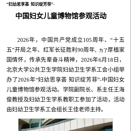
“
妇幼
思享
荟
知识绽芳菲
”
-
中国妇女儿童博物馆
参观
活动
2026年，中国共产党成立105周年、“十五
五”开局之年、红军长征胜利90周年
厚植家
。为了
国情怀
，
传承
先辈
奋斗精神，
2
02
6年6月18日，
北京大学公共卫生学院妇幼卫生学系工会小组举
办了2
02
6年“妇幼思享荟 知识绽芳菲”-
中国妇女
儿童博物馆
参观
活动
。学院副院长、系主任王海
俊教授及妇幼卫生学系教职工参加了活动，活动
由妇幼卫生学系工会组长王佳老师主持。