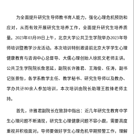
为全面提升研究生导师教书育人能力，强化心理危机预防和
应对，从而有效开展研究生培养工作，全面提升研究生培养质
量。
202
3
年
03
月
09
日
上午
，北京大学公共卫生学院
举办
2023年导
师培训暨教学沙龙活动。本次培训特别邀请前北京大学学生心理
健康教育与咨询中心总督导、大儒心理创始人徐凯文老师主讲。
公共卫生学院院长詹思延，副院长许雅君、王海俊、任涛，副书
记张景怡，各学系教学主任、教学秘书、研究生导师以及教办、
学办共计80余人参加培训，本次培训由院长助理王胜锋老师主
持。
首先，许雅君副院长在致辞中指出：近几年研究生教育中学
生心理问题不断涌现，研究生心理健康问题不容小觑，需要高度
重视并积极面对。导师要做好学生心理危机早期预警工作，理解