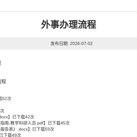
外事办理流程
发布日期: 2026-07-02
程
流程
载
52
次
次
ocx
】已下载
42
次
南-教学科研人员.pdf
】已下载
45
次
告表》.docx
】已下载
59
次
已下载
49
次