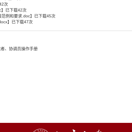
42
次
c
】已下载
42
次
范例和要求.doc
】已下载
45
次
ocx
】已下载
47
次
究者、协调员操作手册