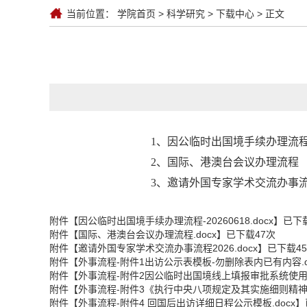
当前位置：
学院首页
>
科学研究
>
下载中心
> 正文
1、因公临时出国境手续办理流
2、国际、港澳台会议办理流程
3、邀请外国专家学术交流办事
附件【
因公临时出国境手续办理流程-20260618.docx
】已下
附件【
国际、港澳台会议办理流程.docx
】已下载
47
次
附件【
邀请外国专家学术交流办事流程2026.docx
】已下载
45
附件【
外事流程-附件1出访公示表模板-勿删除表内已有内容.d
附件【
外事流程-附件2因公临时出国境线上填报审批系统使用指
附件【
外事流程-附件3《执行中央八项规定及其实施细则精神报
附件【
外事流程-附件4 回国后出访详细日程公示模板.docx
】