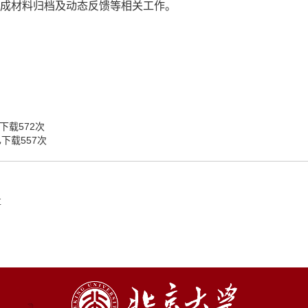
成材料归档及动态反馈等相关工作。
下载
572
次
已下载
557
次
事