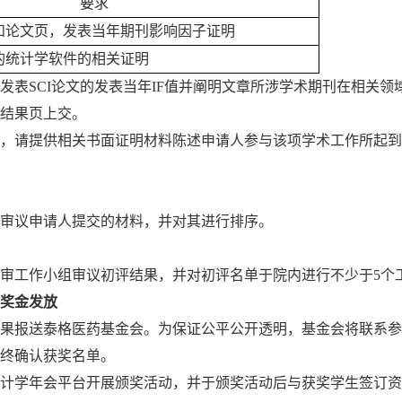
要求
和论文页，发表当年期刊影响因子证明
的统计学软件的相关证明
发表
SCI
论文的发表当年
IF
值并阐明文章所涉学术期刊在相关领
结果页上交。
，请提供相关书面证明材料陈述申请人参与该项学术工作所起到
审议申请人提交的材料，并对其进行排序。
审工作小组审议初评结果，并对初评名单于院内进行
不少于
5
个
奖金发放
果报送
泰格医药基金会。为保证公平公开透明，基金会将联系参
终确认获奖名单。
计学年会平台开展颁奖活动，
并于颁奖活动后与获奖学生签订资