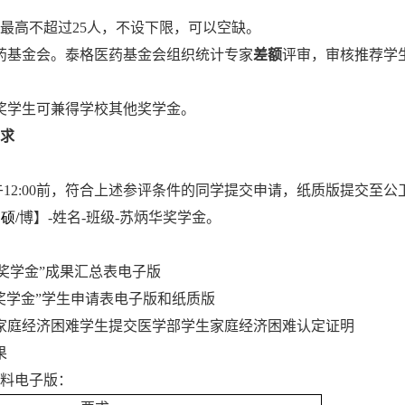
最高不超过
25
人，不设下限，可以空缺。
药基金会
。
泰格医药基金会组织统计专家
差额
评审，审核推荐学
奖学生可兼得学校其他奖学金
。
求
午
12:00
前，符合上述参评条件的同学提交申请，纸质版提交至公
【
硕/
博】
-
姓名
-
班级
-
苏炳华奖学金。
奖学金
”成果汇总表电子版
奖学金”学生申请表
电子版和纸质版
家庭经济困难学生提交医学部学生家庭经济困难认定证明
果
料电子版：