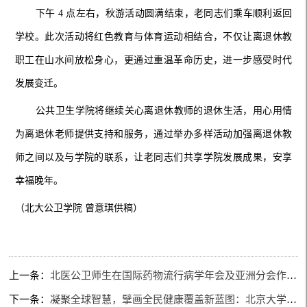
下午 4 点左右，秋游活动圆满结束，老同志们乘车顺利返回
学校。此次活动将红色教育与体育运动相结合，不仅让离退休教
职工在山水间放松身心，更通过重温革命历史，进一步感受时代
发展变迁。
公共卫生学院将继续关心离退休教师的退休生活，用心用情
为离退休老师提供支持和服务，通过举办多样活动加强离退休教
师之间以及与学院的联系，让老同志们共享学院发展成果，安享
幸福晚年。
（北大公卫学院 曾意琪供稿）
上一条：
北医公卫师生在国际药物流行病学年会及亚洲分会作报告并斩获两项国际大奖
下一条：
凝聚全球智慧，擘画全民健康覆盖新蓝图：北京大学卫生发展论坛2025举办系列主题论坛