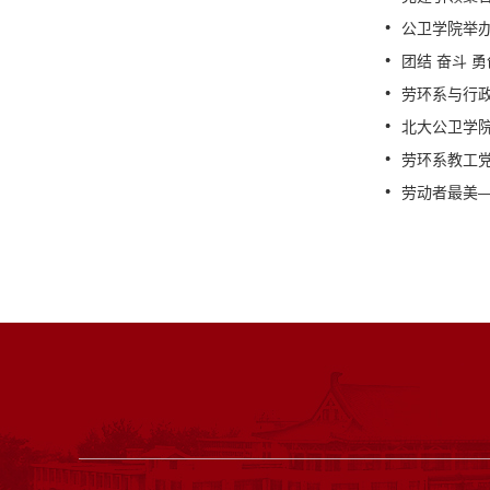
公卫学院举办
团结 奋斗 
劳环系与行
北大公卫学
劳环系教工
劳动者最美