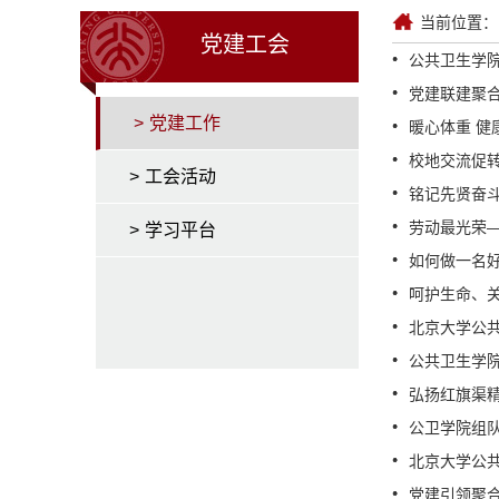
当前位置：
党建工会
公共卫生学院
党建联建聚
>
党建工作
暖心体重 健
校地交流促转
>
工会活动
铭记先贤奋斗
劳动最光荣—
>
学习平台
如何做一名
呵护生命、关
北京大学公共
公共卫生学院
弘扬红旗渠
公卫学院组
北京大学公共
党建引领聚