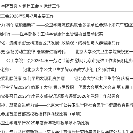
学院首页
>
党建工会
>
党建工作
工会2026年5月-7月主要工作
合力 科创赋能启新程 ——公卫学院流统系联合多家单位参观小米汽车超级
康同行 ——医学部教职工科学健康体重管理项目启动纪实
化，流统系密云科技园区共发展: 政绩观下的科创与人群健康共行
史 弘扬劳动主旋律 砥砺奋进新时代 ——北京大学公共卫生学院庆祝五一国
— 公卫学院工会2026年五一劳动节前夕 慰问北京市先进工作者吴明老
好老师？ ——记北京大学公共卫生学院双语教学小组【名师讲堂】
爱乳腺健康-如何早期发现乳房肿瘤 ——记北京大学公共卫生学院 庆祝
卫生学院2026年教职工大会 第五届教职工代表大会第九次会议 第五届
党委召开2025年度党支部书记述职考评暨2026年党建工作部署会
精神，凝聚奋进新力量——北京大学公共卫生学院社会医学与健康教育系
队参加首届首都高校教授杯乒乓球比赛（单项）
卫生学院举行2025年度青年教师教学基本功比赛
合力，专业共建谱新篇—北京大学生育健康研究所与滨州医学院公共卫生