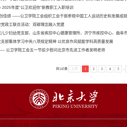
 2025年度“公卫欢迎你”新教职工入职培训
勇创佳绩 ——公卫学院工会组织工会干部参观中国工人运动历史和发展成
政党政工联合活动：双碳理念融入党建
院儿少妇幼党支部、山东省疾控中心健康管理所、济宁市疾控中心、曲阜
党支部集体学习中央八项规定精神 以优良作风赋能学科高质量发展
—— 公卫学院工会五一节前夕慰问北京市先进工作者吴明老师
...
共145条
上页
1
2
3
4
5